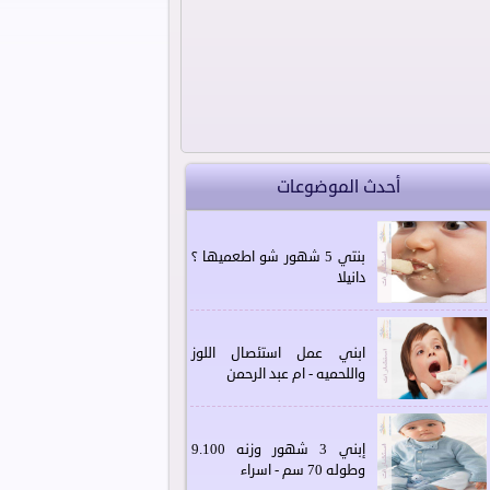
أحدث الموضوعات
بنتي 5 شهور شو اطعميها ؟
دانيلا
ابني عمل استئصال اللوز
واللحميه - ام عبد الرحمن
إبني 3 شهور وزنه 9.100
وطوله 70 سم - اسراء