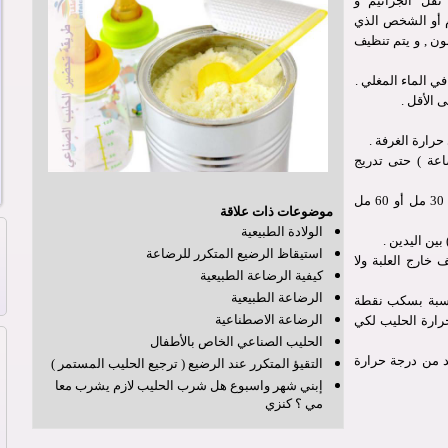
قل الجراثيم و
م أو الشخص الذي
ون , و يتم تنظيف
ي الماء المغلي .
 الأقل .
حرارة الغرفة .
اعة ) حتى تدريج
قومي بإضافة بودرة الحليب (ملعقة قياس لكل 30 مل أو 60 مل
موضوعات ذات علاقة
الولادة الطبيعية
بين اليدين .
استيقاظ الرضيع المتكرر للرضاعة
 خارج العلبة ولا
كيفية الرضاعة الطبيعية
الرضاعة الطبيعية
اسبة بسكب نقطة
الرضاعة الاصطناعية
ارة الحليب لكي
الحليب الصناعي الخاص بالأطفال
د من درجة حرارة
التقيؤ المتكرر عند الرضيع ( ترجيع الحليب المستمر )
إبني شهر واسبوع هل شرب الحليب لازم يشرب معا
مي ؟ كنزي