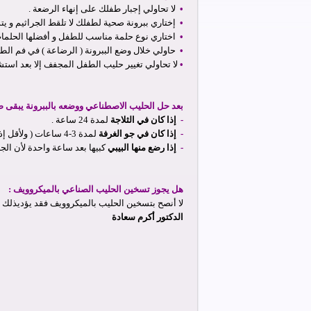
•
لا تحاولي إجبار طفلك على إنهاء الرضعة .
•
إختاري ببرونة صحية لطفلك لا تلقط الجراثيم و يتم
•
اختاري نوع حلمة مناسب للطفل و أفضلها الحلمات "
•
حاولي خلال وضع الببرونة ( الرضاعة ) في فم الطفل
•
لا تحاولي تغيير حليب الطفل المجفف إلا بعد استش
بعد حل الحليب الاصطناعي ووضعه بالببرونة يبقى صال
-
إذا كان في الثلاجة
لمدة 24 ساعة .
-
إذا كان في جو الغرفة
لمدة 3-4 ساعات ( ولأقل إذا كان الجو حاراً جداً ) .
-
إذا رضع منها البيبي
كبيها بعد ساعة واحدة لأن ال
هل يجوز تسخين الحليب الصناعي بالميكروويف :
لا أنصح بتسخين الحليب بالميكروويف فقد يؤديذلك تل
الدكتور أكرم سعادة