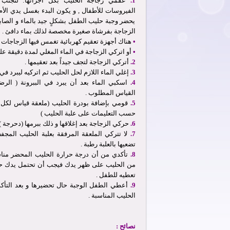
1.
عقمي زجاجة الحليب بكل أجزائها: لتجنب ن
الفيروسات للأطفال , و يكون البدء بغسل يدي الأ
يحضر وجبة حليب الطفل بشكلٍ جيد بالماء و الصاب
الزجاجة بفرشاة صغيرة مخصصة لذلك بماء دافئ .
•
هناك أجهزة تعقيم كهربائية تغمس فيها الزجاجات ف
•
أو اتركي الزجاجة في الماء المغلي لمدة دقيقة على
2.
أتركي الزجاجة لتجف جيداً بعد تعقيمها .
3.
إغلي الماء اللازم لحل الحليب ثم اتركيه ليبرد في 
4.
اسكبي الماء بعد أن يبرد في الببرونة ( الرض
القياس المطلوب .
5.
حسب التعليمات على علبة الحليب )
6.
حركي الزجاجة بعد إغلاقها و ذلك ببرمها (دحرجة ) 
7.
لا تتركي الملعقة المرفقة بعلبة الحليب المجفف
تضعيها بالعلبة رطبة .
8.
تأكدي من أن درجة حرارة الحليب المحضر من
من الحليب على ظهر يدك فيجب أن تحتمل يدك حر
تعطيه للطفل .
9.
أعطي الطفل الوجبة حال تحضيرها و بعد التأك
الحليب المناسبة .
نصائح :